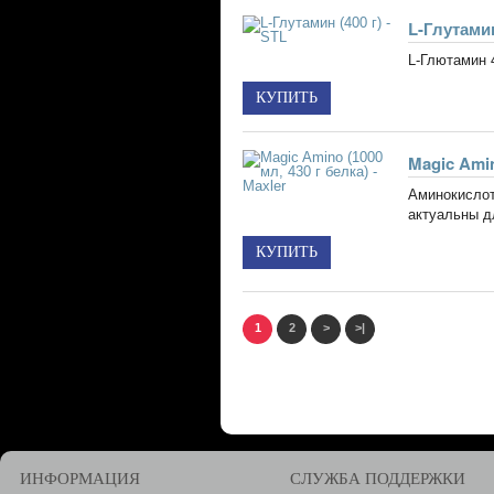
L-Глутамин
L-Глютамин 
Magic Amin
Аминокислот
актуальны дл
1
2
>
>|
ИНФОРМАЦИЯ
СЛУЖБА ПОДДЕРЖКИ