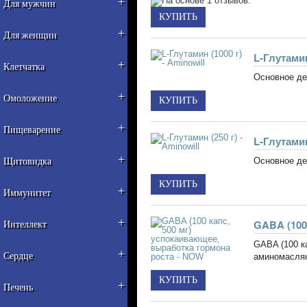
+
Для мужчин
+
Для женщин
L-Глутамин
+
Клетчатка
Основное де
+
Омоложение
+
Пищеварение
L-Глутамин
+
Основное де
Щитовидка
+
Иммунитет
+
Интеллект
GABA (100 к
+
Сердце
аминомаслян
+
Печень