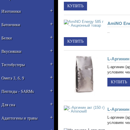
+
Изотоники
AmiNO Ene
+
Батончики
..
+
Белки
+
Вкусняшки
L-Аргинин а
+
Тестобустеры
L-аргинин (
условиях че
+
Омега 3, 6, 9
+
Пептиды - SARMs
+
Для сна
L-Аргинин а
+
L-аргинин (
Адаптогены и травы
условиях че