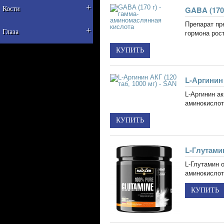
+
GABA (170
Кости
Препарат пр
+
Глаза
гормона рост
L-Аргинин 
L-Аргинин ак
аминокислот
L-Глутамин
L-Глутамин 
аминокислот