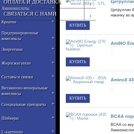
Цитруллин-
ОПЛАТА И ДОСТАВКА
-
Аминокислоты
Цитруллин 4
СВЯЗАТЬСЯ С НАМИ
накачку во в
+
Креатин
Предтренировочные
+
комплексы
AmiNO Ener
+
Энергетики
..
+
Жиросжигатели
+
Суставы и связки
AminoX 43
Витаминно-минеральные
..
+
комплексы
+
Специальные препараты
BCAA порош
+
Шейкеры
BCAA со вкус
Аминокислот
+
L-картинин