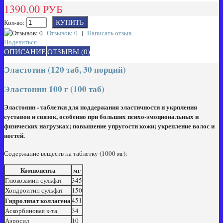
1390.00 РУБ
Кол-во:
Отзывов: 0
|
Написать отзыв
Поделиться
ОПИСАНИЕ
ОТЗЫВЫ (0)
Эластотин (120 таб, 30 порций)
Эластонин 100 г (100 таб)
Эластонин - таблетки для поддержания эластичности и укрпления
суставов и связок, особенно при больших психо-эмоциональных и
физических нагрузках; повышение упругости кожи; укрепление волос и
ногтей.
Содержание веществ на таблетку (1000 мг):
Компонента
мг
Глюкозамин сульфат
345
Хондроитин сульфат
150
Гидролизат коллагена
451
Аскорбиновая к-та
34
Аэросил
10