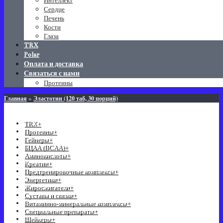
Интеллект
Сердце
Печень
Кости
Глаза
TRX
Polar
Оплата и доставка
Связаться с нами
Протеины
»
Главная
Эластотин (120 таб, 30 порций)
КАТЕГОРИИ
TRX
+
Протеины
+
Гейнеры
+
БЦАА (BCAA)
+
Аминокислоты
+
Креатин
+
Предтренировочные комплексы
+
Энергетики
+
Жиросжигатели
+
Суставы и связки
+
Витаминно-минеральные комплексы
+
Специальные препараты
+
Шейкеры
+