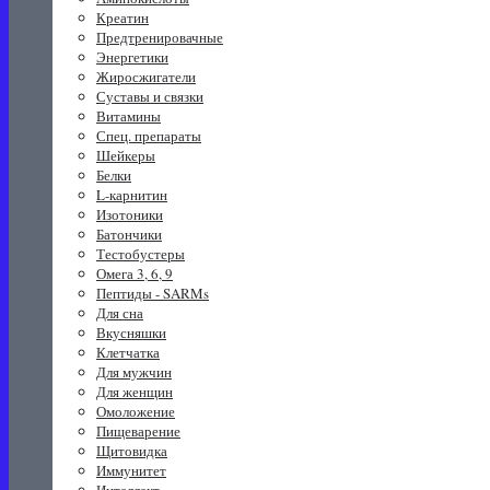
Креатин
Предтренировачные
Энергетики
Жиросжигатели
Суставы и связки
Витамины
Спец. препараты
Шейкеры
Белки
L-карнитин
Изотоники
Батончики
Тестобустеры
Омега 3, 6, 9
Пептиды - SARMs
Для сна
Вкусняшки
Клетчатка
Для мужчин
Для женщин
Омоложение
Пищеварение
Щитовидка
Иммунитет