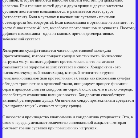
суставов, которые являются наиболее слабым местом при движениях
человека. При трениях костей друг о друга хрящи и другие элементы
суставов постепенно изнашиваются, и развивается остеоартроз
(остеоартрит). Боли в суставах и воспаление суставов - признаки
остеоартроза (остеоартрита). Если глюкозамина в организме не хватает, что
часто бывает после 40 лет, выработка протеогликанов нарушается. Поэтому
дефицит глюкозамина - одна из главных причин дегенеративных
заболеваний суставов.
Хондроитин сульфат
является частью протеиновой молекулы
(протеогликана), которая придает хрящам эластичность. Физические
нагрузки могут вызвать дефицит протеогликанов, что негативно
сказывается на здоровье ваших суставов и связок. Хондроитин - это
высокомолекулярный полисахарид, который относится к группе
гликозаминогликанов (или протеогликанов), также как глюкозамин сульфат
обладает тропностью к хрящевой ткани, инициирует процесс фиксации
серы в процессе синтеза хондроитин-серной кислоты, что в свою очередь,
способствует отложению кальция в костях. Хондроитин способствует
активной регенерации хряща. Он является хондропротективным средством
("хондропротеция" - означает защиту хряща).
С возрастом производство глюкозамина и хондроитина ухудшается. Это, в
свою очередь, уменьшает количество синовиальной жидкости, которая
смягчает трение суставов при повышенных нагрузках.