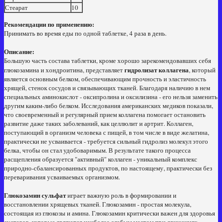
Стеарат
10
Рекомендации по применению:
Принимать во время еды по одной таблетке, 4 раза в день.
Описание:
Большую часть состава таблетки, кроме хорошо зарекомендовавших себя
гидролизат коллагена
глюкозамина и хондроитина, представляет
, который
является основным белком, обеспечивающим прочность и эластичность
хрящей, стенок сосудов и связывающих тканей. Благодаря наличию в нем
специальных аминокислот - оксипролина и оксилизина - его нельзя заменить
другим каким-либо белком. Исследования американских медиков показали,
что своевременный и регулярный прием коллагена помогает остановить
развитие даже таких заболеваний, как целлюлит и артрит. Коллаген,
поступающий в организм человека с пищей, в том числе в виде желатина,
практически не усваивается - требуется сильный гидролиз молекул этого
белка, чтобы он стал удобоваримым. В результате такого процесса
расщепления образуется "активный" коллаген - уникальный комплекс
природно-сбалансированных продуктов, по настоящему, практически без
переваривания усваиваемых организмом.
Глюкозамин сульфат
играет важную роль в формировании и
восстановлении хрящевых тканей. Глюкозамин - простая молекула,
состоящая из глюкозы и амина. Глюкозамин критически важен для здоровья