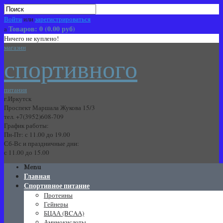
Войти
или
зарегистрироваться
Товаров: 0 (0.00 руб)
Ничего не куплено!
магазин
спортивного
питания
г.Иркутск
Проспект Маршала Жукова 15/3
тел.
+7(3952)608-709
График работы:
Пн-Пт: с 11.00 до 19.00
Сб-Вс и праздничные дни:
с 11.00 до 15.00
Menu
Главная
Спортивное питание
Протеины
Гейнеры
БЦАА (BCAA)
Аминокислоты