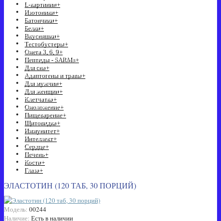
L-картинин
+
Изотоники
+
Батончики
+
Белки
+
Вкусняшки
+
Тестобустеры
+
Омега 3, 6, 9
+
Пептиды - SARMs
+
Для сна
+
Адаптогены и травы
+
Для мужчин
+
Для женщин
+
Клетчатка
+
Омоложение
+
Пищеварение
+
Щитовидка
+
Иммунитет
+
Интеллект
+
Сердце
+
Печень
+
Кости
+
Глаза
+
ЭЛАСТОТИН (120 ТАБ, 30 ПОРЦИЙ)
Модель:
00244
Наличие:
Есть в наличии