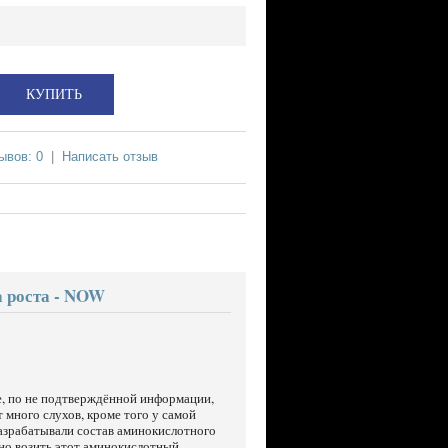
ывов: 0
|
Написать отзыв
а роста - NOW
же, по не подтверждённой информации,
 много слухов, кроме того у самой
разрабатывали состав аминокислотного
нно возить этот аминокислотный