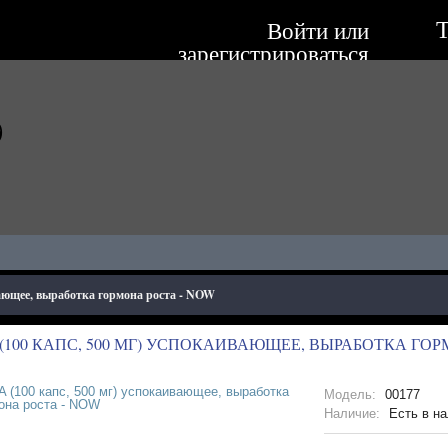
Т
Войти
или
зарегистрироваться
о
вающее, выработка гормона роста - NOW
(100 КАПС, 500 МГ) УСПОКАИВАЮЩЕЕ, ВЫРАБОТКА ГОР
Модель:
00177
Наличие:
Есть в на