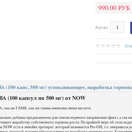
990.00 РУБ
Кол-во:
Отз
A (100 капс, 500 мг) успокаивающее, выработка гормон
A (100 капсул по 500 мг) от NOW
, она же ГАМК, она же гамма-аминомасляная кислота
ально добавка предназначена для снятия нервного напряжения (факт), а так 
чивает выработку собственного гормона роста. По крайней мере об этом ходят
 NOW есть в линейке препарат, который называется Pro-GH, т.е. америкосы 
екса, который лучшим образом влияет на выработку гормона роста. Естестве