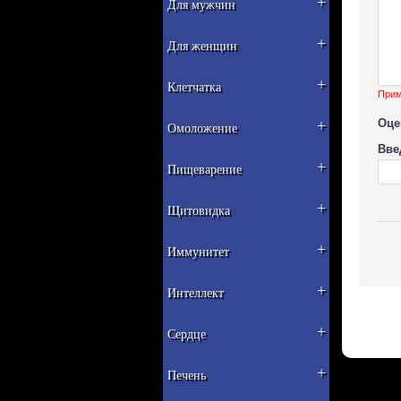
+
Для мужчин
+
Для женщин
+
Клетчатка
Прим
+
Оце
Омоложение
Вве
+
Пищеварение
+
Щитовидка
+
Иммунитет
+
Интеллект
+
Сердце
+
Печень