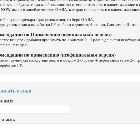
екс мы не будем, тогда как большинство компонентов есть в нашем магазине и
 NOW имеет в линейке чистую GABA, которая теперь есть и в нашем магазине.
тебе нужен препарат для успокоения, то бери GABA.
для успокоения и выработки ГР, то бери в довесок Аргинин, Глютамин, Лизин.
омендации по Применению (официальная версия)
естве пищевой добавки принимать по 1 капсуле 2 - 3 раза в день при необходи
тельно натощак.
омендации по применению (неофициальная версия)
май где-нибудь между завтраком и обедом 2-3 грамм + перед сном те же 2-3 
ыработки ГР.
писать отзыв
е имя:
 отзыв: