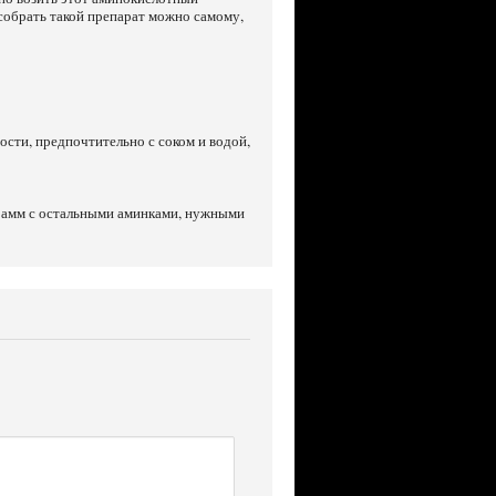
 собрать такой препарат можно самому,
мости, предпочтительно с соком и водой,
грамм с остальными аминками, нужными