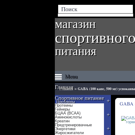
магазин
спортивног
питания
Menu
Главная
Главная
GABA (100 капс, 500 мг) успокаи
»
Спортивное питание
+
Протеины
GABA 
Протеины
Гейнеры
БЦАА (BCAA)
+
Гейнеры
Аминокислоты
Креатин
Предтренировачные
+
Энергетики
БЦАА (BCAA)
Жиросжигатели