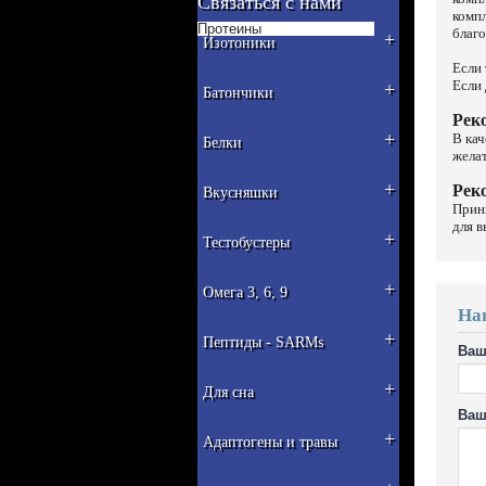
Связаться с нами
компл
Протеины
благо
+
Изотоники
Если 
Если 
+
Батончики
Рек
+
В кач
Белки
жела
Рек
+
Вкусняшки
Прини
для в
+
Тестобустеры
+
Омега 3, 6, 9
На
+
Пептиды - SARMs
Ваш
+
Для сна
Ваш
+
Адаптогены и травы