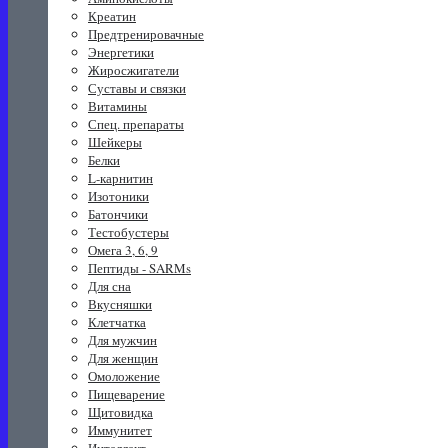
Креатин
Предтренировачные
Энергетики
Жиросжигатели
Суставы и связки
Витамины
Спец. препараты
Шейкеры
Белки
L-карнитин
Изотоники
Батончики
Тестобустеры
Омега 3, 6, 9
Пептиды - SARMs
Для сна
Вкусняшки
Клетчатка
Для мужчин
Для женщин
Омоложение
Пищеварение
Щитовидка
Иммунитет