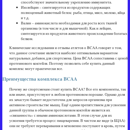
способствуют значительному укреплению иммунитета.
Изолейцин – синтезируется из продуктов содержащих
полноценный животный белок: рыба, птица, мясо, молоко, яйца
и т.д.
Валин – аминокислота необходимая для роста всех тканей
организма (в том числе и для мышечной). Как и лейцин,
синтезируется из продуктов животного происхождения богатых
белком.
Клинические исследования и отзывы атлетов о BCAA говорят о том,
что данное сочетание является наиболее оптимальным вариантом
натуральных добавок для спортсмена. Цена BCAA сопоставима с ценой
протеинового коктейля. Поэтому позволить себе купить данный
комплекс могут практически все.
Преимущества комплекса BCAA
Почему же спортсменам стоит купить BCAA? Все его компоненты, так
или иначе, присутствуют в любом протеиновом порошке. Однако доля
их зачастую бывает недостаточна для запросов организма при
активном строительстве мышц. Ещё одним препятствием для усвоения
данной группы в обычном протеиновом коктейле является их
«связанность» с иными аминокислотами. В этом случае для их
усвоения требуется процесс пищеварения. В чистом же виде (в БЦАА)
они не требуют переваривания и мгновенно поступают в кровь, путем