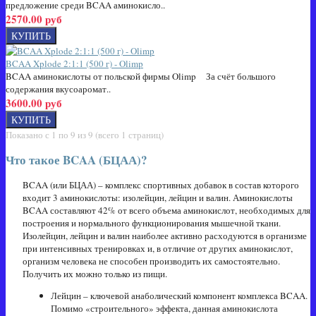
предложение среди BCAA аминокисло..
2570.00 руб
BCAA Xplode 2:1:1 (500 г) - Olimp
BCAA аминокислоты от польской фирмы Olimp За счёт большого
содержания вкусоаромат..
3600.00 руб
Показано с 1 по 9 из 9 (всего 1 страниц)
Что такое BCAA (БЦАА)?
BCAA (или БЦАА) – комплекс спортивных добавок в состав которого
входит 3 аминокислоты: изолейцин, лейцин и валин. Аминокислоты
BCAA составляют 42% от всего объема аминокислот, необходимых для
построения и нормального функционирования мышечной ткани.
Изолейцин, лейцин и валин наиболее активно расходуются в организме
при интенсивных тренировках и, в отличие от других аминокислот,
организм человека не способен производить их самостоятельно.
Получить их можно только из пищи.
Лейцин – ключевой анаболический компонент комплекса BCAA.
Помимо «строительного» эффекта, данная аминокислота