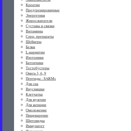
Креатин
Предтренировачные
Энергетики
Жиросжигатели
Суставы и связки
Витамины
Спец. препараты
Шейкеры
Белки
L-карнитин
Изотоники
Батончики
Тестобустеры
Омега 3, 6, 9
Пептиды - SARMs
Для сна
Вкусняшки
Клетчатка
Для мужчин
Для женщин
Омоложение
Пищеварение
Щитовидка
Иммунитет