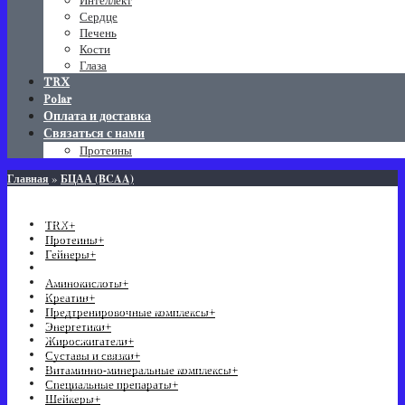
Интеллект
Сердце
Печень
Кости
Глаза
TRX
Polar
Оплата и доставка
Связаться с нами
Протеины
»
Главная
БЦАА (BCAA)
КАТЕГОРИИ
TRX
+
Протеины
+
Гейнеры
+
БЦАА (BCAA)
-
Аминокислоты
+
Креатин
+
Предтренировочные комплексы
+
Энергетики
+
Жиросжигатели
+
Суставы и связки
+
Витаминно-минеральные комплексы
+
Специальные препараты
+
Шейкеры
+