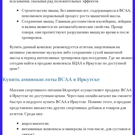
всасывания, оказывая ряд положительных эффектов.
Строительство мышц. Без аминокислот, содержащихся в BCAA,
невозможен нормальный процесс роста мышечной массы.
Сохранение мышц. Главным достоинством изолейцина, лейцина
и валина являются их антикатаболические свойства. Проще
говоря, они препятствуют разрушению мышц во время и после
тренировок.
Купить данный комплекс рекомендуется атлетам, нацеленным на
активное увеличение мускулов либо сохранение сухой мышечной
массы в период интенсивных тренировок при похудении. Где же можно
сегодня найти в продаже комплексы БЦАА в Иркутске по доступной
цене?
Купить аминокислоты BCAA в Иркутске
Магазин спортивного питания Irksportpit осуществляет продажу BCAA
в Иркутске по доступным ценам.
Через наш онлайн-каталог вы сможете
быстро и недорого купить BCAA в Иркутске. Помимо этого, в продаже
представлено множество других спортивных добавок и товаров для
атлетов. Среди них:
жиросжигатели;
витаминные комплексы и минералы (в том числе, для суставов и
связок);