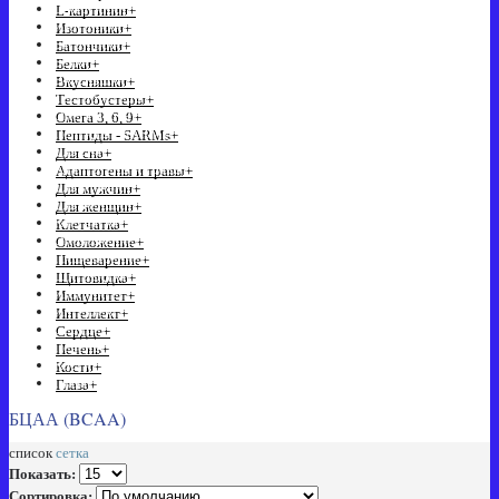
L-картинин
+
Изотоники
+
Батончики
+
Белки
+
Вкусняшки
+
Тестобустеры
+
Омега 3, 6, 9
+
Пептиды - SARMs
+
Для сна
+
Адаптогены и травы
+
Для мужчин
+
Для женщин
+
Клетчатка
+
Омоложение
+
Пищеварение
+
Щитовидка
+
Иммунитет
+
Интеллект
+
Сердце
+
Печень
+
Кости
+
Глаза
+
БЦАА (BCAA)
список
сетка
Показать:
Сортировка: