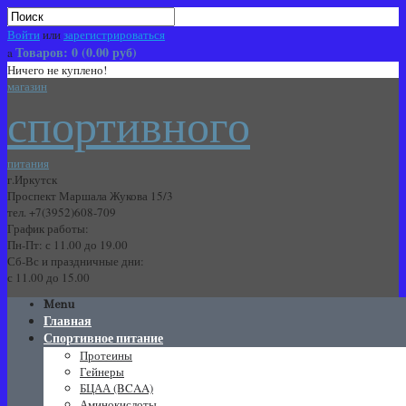
Войти
или
зарегистрироваться
Товаров: 0 (0.00 руб)
Ничего не куплено!
магазин
спортивного
питания
г.Иркутск
Проспект Маршала Жукова 15/3
тел.
+7(3952)608-709
График работы:
Пн-Пт: с 11.00 до 19.00
Сб-Вс и праздничные дни:
с 11.00 до 15.00
Menu
Главная
Спортивное питание
Протеины
Гейнеры
БЦАА (BCAA)
Аминокислоты