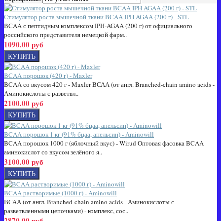
Стимулятор роста мышечной ткани BCAA IPH AGAA (200 г) - STL
BCAA с пептидным комплексом IPH-AGAA (200 г) от официального
российского представителя немецкой фарм..
1090.00 руб
BCAA порошок (420 г) - Maxler
BCAA со вкусом 420 г - Maxler ВСАА (от англ. Branched-chain amino acids -
Аминокислоты с разветвл..
2100.00 руб
BCAA порошок 1 кг (91% бцаа, апельсин) - Aminowill
BCAA порошок 1000 г (яблочный вкус) - Wirud Оптовая фасовка BCAA
аминокислот со вкусом зелёного я..
3100.00 руб
BCAA растворимые (1000 г) - Aminowill
ВСАА (от англ. Branched-chain amino acids - Аминокислоты с
разветвленными цепочками) - комплекс, сос..
2870.00 руб