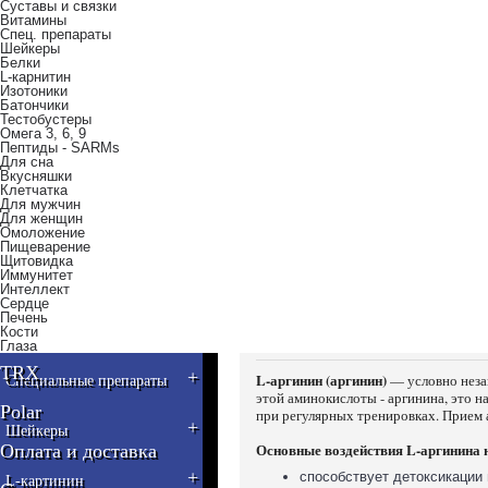
Суставы и связки
Витамины
+
Аминокислоты
Спец. препараты
Шейкеры
Белки
+
L-карнитин
Креатин
Изотоники
Батончики
Тестобустеры
Предтренировочные
Омега 3, 6, 9
+
комплексы
Пептиды - SARMs
Для сна
+
Вкусняшки
Энергетики
Клетчатка
Для мужчин
Для женщин
+
Жиросжигатели
Омоложение
Пищеварение
Щитовидка
+
Иммунитет
Суставы и связки
Интеллект
Сердце
Печень
Витаминно-минеральные
Кости
+
L-Аргинин акг (150 г) - Am
комплексы
Глаза
TRX
+
L-аргинин (аргинин)
— условно неза
Специальные препараты
этой аминокислоты - аргинина, это на
Polar
при регулярных тренировках. Прием а
+
Шейкеры
Основные воздействия L-аргинина н
Оплата и доставка
+
способствует детоксикации
L-картинин