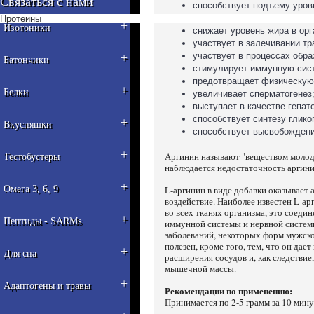
Связаться с нами
способствует подъему уровн
участвует в процессах тран
Протеины
+
Изотоники
снижает уровень жира в орг
участвует в залечивании тр
+
участвует в процессах обра
Батончики
стимулирует иммунную сис
предотвращает физическую 
+
Белки
увеличивает сперматогенез
выступает в качестве гепат
способствует синтезу глико
+
Вкусняшки
способствует высвобождени
+
Аргинин называют "веществом молодос
Тестобустеры
наблюдается недостаточность аргинин
+
Омега 3, 6, 9
L-аргинин в виде добавки оказывае
воздействие. Наиболее известен L-ар
во всех тканях организма, это соед
+
Пептиды - SARMs
иммунной системы и нервной систем
заболеваний, некоторых форм мужско
полезен, кроме того, тем, что он дае
+
Для сна
расширения сосудов и, как следствие
мышечной массы.
+
Адаптогены и травы
Рекомендации по применению:
Принимается по 2-5 грамм за 10 мину