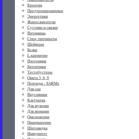
Креатин
Предтренировачные
Энергетики
Жиросжигатели
Суставы и связки
Витамины
Спец. препараты
Шейкеры
Белки
L-карнитин
Изотоники
Батончики
Тестобустеры
Омега 3, 6, 9
Пептиды - SARMs
Для сна
Вкусняшки
Клетчатка
Для мужчин
Для женщин
Омоложение
Пищеварение
Щитовидка
Иммунитет