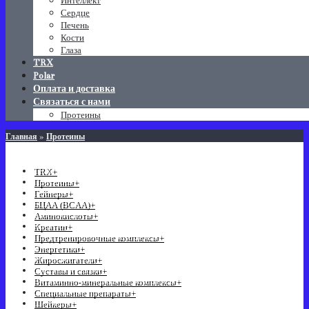
Интеллект
Сердце
Печень
Кости
Глаза
TRX
Polar
Оплата и доставка
Связаться с нами
Протеины
»
Главная
Протеины
КАТЕГОРИИ
TRX
+
Протеины
+
Гейнеры
+
БЦАА (BCAA)
+
Аминокислоты
+
Креатин
+
Предтренировочные комплексы
+
Энергетики
+
Жиросжигатели
+
Суставы и связки
+
Витаминно-минеральные комплексы
+
Специальные препараты
+
Шейкеры
+