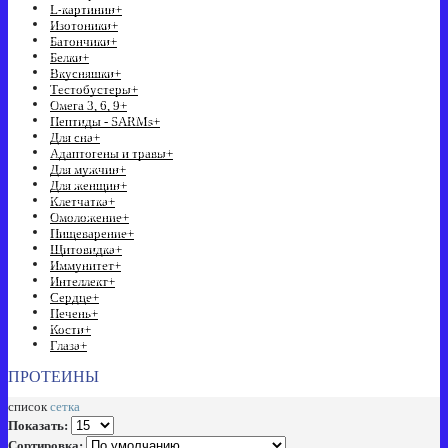
L-картинин
+
Изотоники
+
Батончики
+
Белки
+
Вкусняшки
+
Тестобустеры
+
Омега 3, 6, 9
+
Пептиды - SARMs
+
Для сна
+
Адаптогены и травы
+
Для мужчин
+
Для женщин
+
Клетчатка
+
Омоложение
+
Пищеварение
+
Щитовидка
+
Иммунитет
+
Интеллект
+
Сердце
+
Печень
+
Кости
+
Глаза
+
ПРОТЕИНЫ
список
сетка
Показать:
Сортировка: