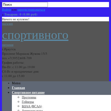
Войти
или
зарегистрироваться
Товаров: 0 (0.00 руб)
Ничего не куплено!
магазин
спортивного
питания
г.Иркутск
Проспект Маршала Жукова 15/3
тел.
+7(3952)608-709
График работы:
Пн-Пт: с 11.00 до 19.00
Сб-Вс и праздничные дни:
с 11.00 до 15.00
Menu
Главная
Спортивное питание
Протеины
Гейнеры
БЦАА (BCAA)
Аминокислоты