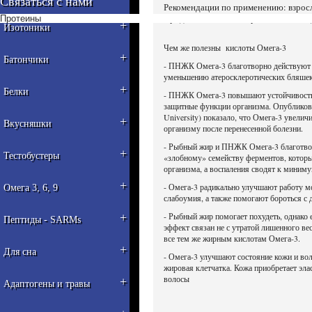
Связаться с нами
Рекомендации по применению: взрослы
Продолжительность приема - 1 месяц
Протеины
+
Изотоники
Чем же полезны кислоты Омега-3
+
Батончики
- ПНЖК Омега-3 благотворно действуют н
уменьшению атеросклеротических бляшек. 
+
Белки
- ПНЖК Омега-3 повышают устойчивость 
защитные функции организма. Опубликова
University) показало, что Омега-3 увели
+
Вкусняшки
организму после перенесенной болезни.
- Рыбный жир и ПНЖК Омега-3 благотвор
+
Тестобустеры
«злобному» семейству ферментов, котор
организма, а воспаления сводят к миниму
+
- Омега-3 радикально улучшают работу м
Омега 3, 6, 9
слабоумия, а также помогают бороться с 
+
- Рыбный жир помогает похудеть, однако 
Пептиды - SARMs
эффект связан не с утратой лишенного ве
все тем же жирным кислотам Омега-3.
+
Для сна
- Омега-3 улучшают состояние кожи и во
жировая клетчатка. Кожа приобретает эла
волосы
+
Адаптогены и травы