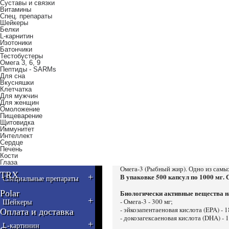
Суставы и связки
Витамины
+
Аминокислоты
Спец. препараты
Шейкеры
Белки
+
L-карнитин
Креатин
Изотоники
Батончики
Тестобустеры
Предтренировочные
Омега 3, 6, 9
+
комплексы
Пептиды - SARMs
Для сна
+
Вкусняшки
Энергетики
Клетчатка
Для мужчин
Для женщин
-
Жиросжигатели
Омоложение
Пищеварение
Щитовидка
+
Иммунитет
Суставы и связки
Интеллект
Сердце
Омега-3 (500 капс, 1000 м
Печень
Витаминно-минеральные
Кости
+
комплексы
Глаза
Омега-3 (Рыбный жир). Одно из сам
TRX
+
В упаковке 500 капсул по 1000 мг.
Специальные препараты
Polar
Биологически активные вещества на
+
- Омега-3 - 300 мг;
Шейкеры
- эйкозапентаеновая кислота (EPA) - 1
Оплата и доставка
- докозагексаеновая кислота (DHA) - 1
+
L-картинин