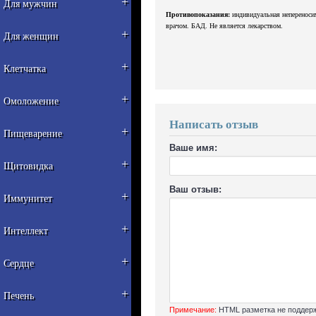
+
Для мужчин
Противопоказания:
индивидуальная непереноси
врачом. БАД. Не является лекарством.
+
Для женщин
+
Клетчатка
+
Омоложение
Написать отзыв
+
Пищеварение
Ваше имя:
+
Щитовидка
Ваш отзыв:
+
Иммунитет
+
Интеллект
+
Сердце
+
Печень
Примечание:
HTML разметка не поддерж