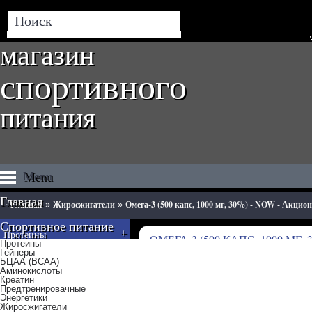
магазин
спортивного
питания
Menu
Главная
Главная
Жиросжигатели
Омега-3 (500 капс, 1000 мг, 30%) - NOW - Акцио
»
»
Спортивное питание
+
Протеины
ОМЕГА-3 (500 КАПС, 1000 МГ
Протеины
Гейнеры
БЦАА (BCAA)
+
Гейнеры
Аминокислоты
Креатин
Предтренировачные
+
Энергетики
БЦАА (BCAA)
Жиросжигатели